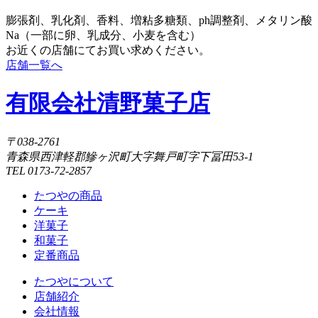
膨張剤、乳化剤、香料、増粘多糖類、ph調整剤、メタリン酸
Na（一部に卵、乳成分、小麦を含む）
お近くの店舗にてお買い求めください。
店舗一覧へ
有限会社清野菓子店
〒038-2761
青森県西津軽郡鰺ヶ沢町大字舞戸町字下冨田53-1
TEL 0173-72-2857
たつやの商品
ケーキ
洋菓子
和菓子
定番商品
たつやについて
店舗紹介
会社情報