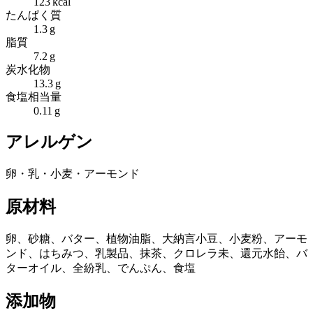
123 kcal
たんぱく質
1.3 g
脂質
7.2 g
炭水化物
13.3 g
食塩相当量
0.11 g
アレルゲン
卵・乳・小麦・アーモンド
原材料
卵、砂糖、バター、植物油脂、大納言小豆、小麦粉、アーモ
ンド、はちみつ、乳製品、抹茶、クロレラ未、還元水飴、バ
ターオイル、全紛乳、でんぷん、食塩
添加物