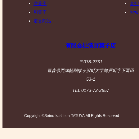
洋菓子
会社
和菓子
お知
定番商品
有限会社清野菓子店
〒038-2761
青森県西津軽郡鰺ヶ沢町大字舞戸町字下冨田
53-1
TEL 0173-72-2857
Copyright ©Seino-kashiten-TATUYA All Rights Reserved.