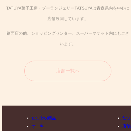
TATUYA菓子工房・ブーランジェリーTATSUYAは青森県内を中心に
店舗展開しています。
路面店の他、ショッピングセンター、スーパーマケット内にもござ
います。
店舗一覧へ
たつやの商品
たつ
ケーキ
店舗