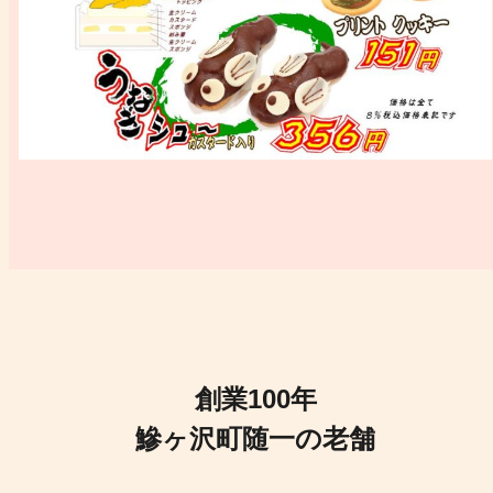
創業100年
鰺ヶ沢町随一の老舗